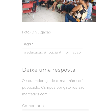
Foto/Divulgação
Tags :
#educacao #noticia #informacao
Deixe uma resposta
O seu endereço de e-mail não será
publicado.
Campos obrigatórios são
marcados com
*
Comentário