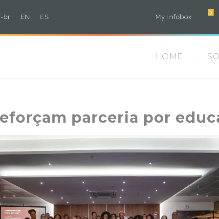
3
-br
EN
ES
My Infobox
HOME
S
eforçam parceria por educa