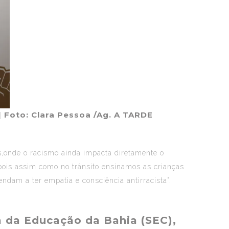
| Foto: Clara Pessoa /Ag. A TARDE
,onde o racismo ainda impacta diretamente o
pois assim como no trânsito ensinamos as crianças
ndam a ter empatia e consciência antirracista”.
a da Educação da Bahia (SEC),