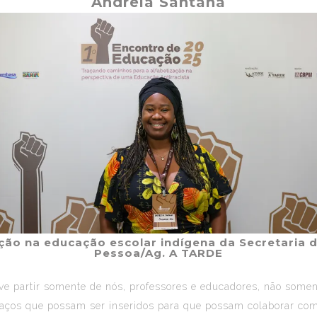
Andreia Santana
ão na educação escolar indígena da Secretaria d
Pessoa/Ag. A TARDE
deve partir somente de nós, professores e educadores, não some
ços que possam ser inseridos para que possam colaborar com a