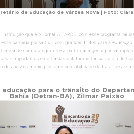
ecretário de Educação de Várzea Nova
| Foto: Cla
 instituição que é o Jornal A TARDE, com esse programa belíss
essa parceria possa fluir com grandes frutos para a educação 
iliarizando com o programa e a partir daí a gente possa implan
emas importantes e de fundamental importância no dia de hoje
o dos nossos municípios a responsabilidade de tratar de assunt
 educação para o trânsito do Departam
Bahia (Detran-BA), Zilmar Paixão