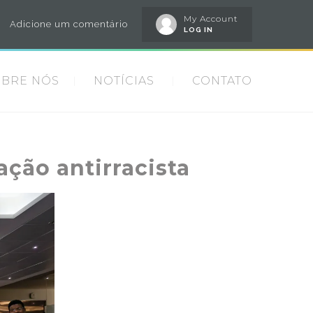
My Account
Adicione um comentário
LOG IN
OBRE NÓS
NOTÍCIAS
CONTATO
ção antirracista