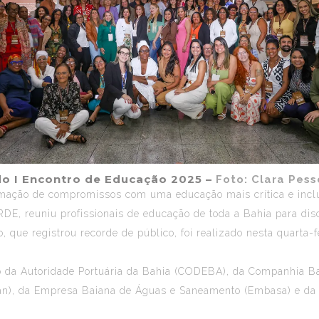
do I Encontro de Educação 2025 –
Foto: Clara Pes
rmação de compromissos com uma educação mais crítica e incl
ARDE
, reuniu profissionais de educação de toda a Bahia para dis
, que registrou recorde de público, foi realizado nesta quarta-f
o da Autoridade Portuária da Bahia (CODEBA), da Companhia B
an), da Empresa Baiana de Águas e Saneamento (Embasa) e da 