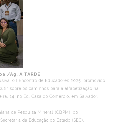
soa /Ag. A TARDE
usiva, o
I Encontro de Educadores 2025
, promovido
cutir sobre os caminhos para a alfabetização na
eira, 14, no Ed. Casa do Comércio, em Salvador..
aiana de Pesquisa Mineral (CBPM), do
Secretaria da Educação do Estado (SEC).