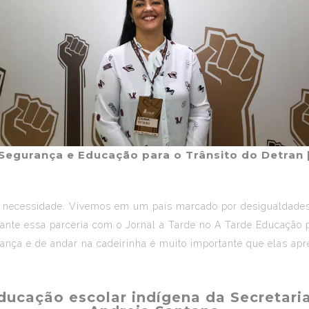
Segurança e Educação para o Trânsito do Detran
ma necessidade. Vivemos em um país marcado por desigualdades
nte essa parceria com o Jornal a Tarde no A Tarde Educação 
ança e de andar na cadeirinha é muito importante que elas apre
ucação escolar indígena da Secretari