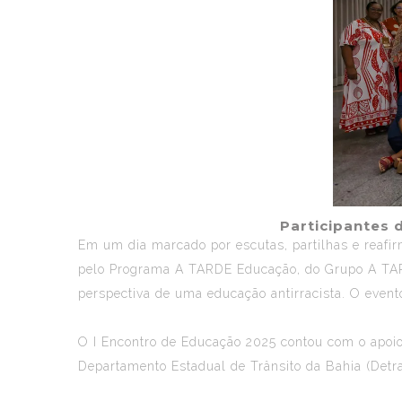
Participantes 
Em um dia marcado por escutas, partilhas e reafi
pelo
Programa A TARDE Educação
, do
Grupo A T
perspectiva de uma educação antirracista. O evento
O I Encontro de Educação 2025 contou com o apoi
Departamento Estadual de Trânsito da Bahia (Detr