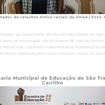
ador de relações étnico raciais da Smed
| Foto:
rmações, de conhecimento, de troca em toda a Bahia, em todo o
s meios de comunicação, não só do ponto de vista das notícia
 discutir hoje, isso mostra exatamente essa importância do veí
 temática é importante para o nosso município e como um veíc
taria Municipal de Educação de São F
Carrilho