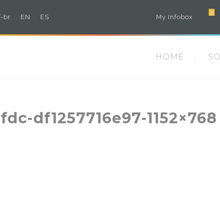
3
-br
EN
ES
My Infobox
HOME
S
fdc-df1257716e97-1152×768