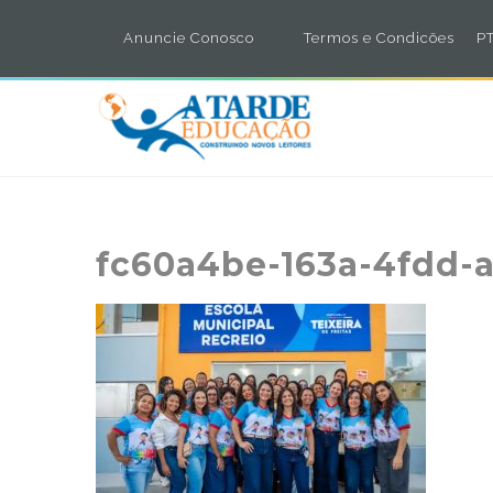
Anuncie Conosco
Termos e Condicões
PT
fc60a4be-163a-4fdd-a