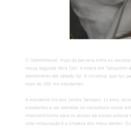
O Odontomóvel, fruto da parceria entre as secreta
nessa segunda-feira (30), e estará em Tanquinho a p
atendimento até sábado (4). A iniciativa, que faz 
mais de 166 mil estudantes.
A estudante Iris dos Santos Sampaio, 17 anos, alu
estudantes a ser atendida no consultório móvel es
importantíssimo para os alunos da escola pública e
uma restauração e a limpeza dos meus dentes. Os p