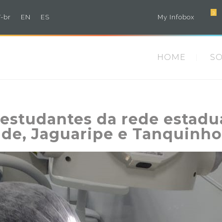
3
-br
EN
ES
My Infobox
HOME
S
studantes da rede estadua
nde, Jaguaripe e Tanquinho