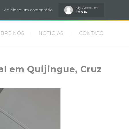
My Account
Adicione um comentário
LOG IN
OBRE NÓS
NOTÍCIAS
CONTATO
l em Quijingue, Cruz