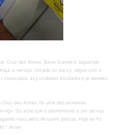
gue, Cruz das Almas, Baixa Grande e Jaguaripe,
hoça, o serviço, iniciado no dia 23, segue com o
41 municípios, 413 unidades escolares e já atendeu
m Cruz das Almas, foi uma das primeiras
serviço. “Eu acho que o odontomóvel é um serviço
chegando mais perto de quem precisa. Hoje eu fiz
 “, disse.