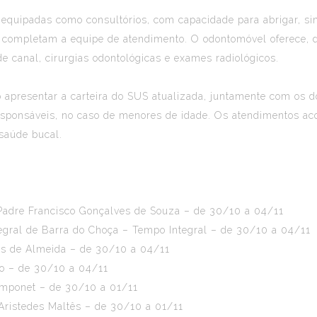
 equipadas como consultórios, com capacidade para abrigar, si
e completam a equipe de atendimento. O odontomóvel oferece, d
de canal, cirurgias odontológicas e exames radiológicos.
ão apresentar a carteira do SUS atualizada, juntamente com os 
esponsáveis, no caso de menores de idade. Os atendimentos a
saúde bucal.
 Padre Francisco Gonçalves de Souza – de 30/10 a 04/11
egral de Barra do Choça – Tempo Integral – de 30/10 a 04/11
es de Almeida – de 30/10 a 04/11
io – de 30/10 a 04/11
amponet – de 30/10 a 01/11
 Aristedes Maltês – de 30/10 a 01/11