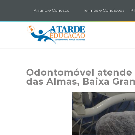
Anuncie Conosco
Termos e Condicões
PT
Odontomóvel atende e
das Almas, Baixa Gra