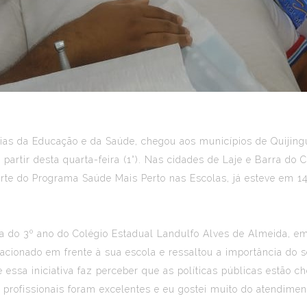
rias da Educação e da Saúde, chegou aos municípios de Quijin
artir desta quarta-feira (1°). Nas cidades de Laje e Barra do C
parte do Programa Saúde Mais Perto nas Escolas, já esteve em 1
na do 3º ano do Colégio Estadual Landulfo Alves de Almeida, e
tacionado em frente à sua escola e ressaltou a importância do 
 essa iniciativa faz perceber que as políticas públicas estão 
rofissionais foram excelentes e eu gostei muito do atendimento