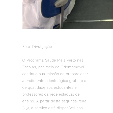
Foto: Divulgação
O Programa Saúde Mais Perto nas
Escolas, por meio do Odontomóvel,
continua sua missão de proporcionar
atendimento odontológico gratuito e
de qualidade aos estudantes e
professores da rede estadual de
ensino. A partir desta segunda-feira
(25), o serviço está disponível nos