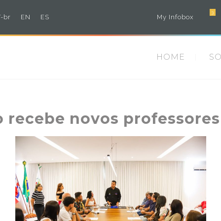
3
-br
EN
ES
My Infobox
HOME
S
ro recebe novos professore