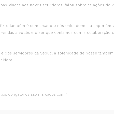
boas-vindas aos novos servidores, falou sobre as ações de 
s.
efeito também é concursado e nós entendemos a importância
-vindas a vocês e dizer que contamos com a colaboração de
s e dos servidores da Seduc, a solenidade de posse também
r Nery.
os obrigatórios são marcados com
*