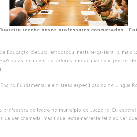
 Juazeiro recebe novos professores concursados – F
a de Educação (Seduc), empossou, nesta terça-feira, 3, mais 
e 40 horas, os novos servidores irão ocupar seus postos de
4.
no Ensino Fundamental e em áreas específicas como Língua Por
o professora de teatro no município de Juazeiro. Eu espere
s de ser chamada, mas fiquei extremamente feliz ao ver qu