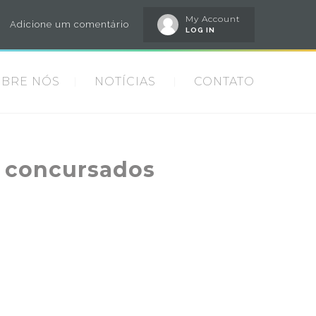
My Account
Adicione um comentário
LOG IN
OBRE NÓS
NOTÍCIAS
CONTATO
s concursados