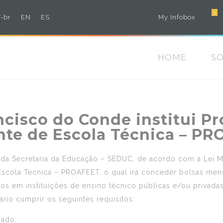
3
-br
EN
ES
My Infobox
HOME
S
ancisco do Conde institui 
nte de Escola Técnica – P
 da Secretaria da Educação – SEDUC, de acordo com a Lei Mu
scola Técnica – PROAFEET, o qual irá conceder bolsas mens
os em instituições de ensino técnico públicas e/ou privadas
rio cumprir os seguintes requisitos:
zado;