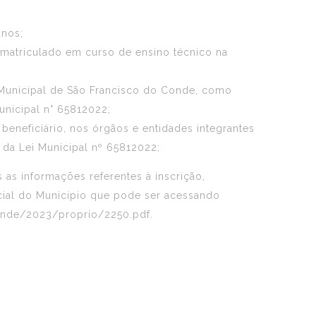
anos;
 matriculado em curso de ensino técnico na
 Municipal de São Francisco do Conde, como
unicipal n° 65812022;
beneficiário, nos órgãos e entidades integrantes
 da Lei Municipal nº 65812022;
as informações referentes à inscrição,
icial do Município que pode ser acessando
conde/2023/proprio/2250.pdf.