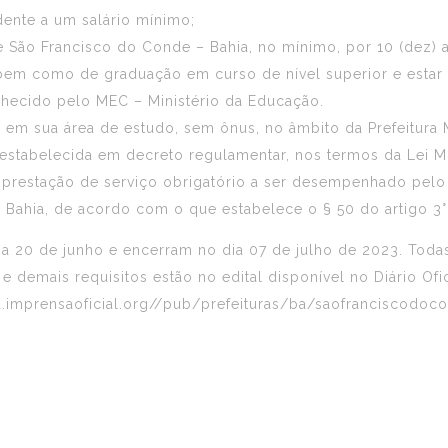
dente a um salário mínimo;
e São Francisco do Conde – Bahia, no mínimo, por 10 (dez) 
 bem como de graduação em curso de nível superior e estar
hecido pelo MEC – Ministério da Educação.
s em sua área de estudo, sem ônus, no âmbito da Prefeitura
a estabelecida em decreto regulamentar, nos termos da Lei M
m prestação de serviço obrigatório a ser desempenhado pelo 
Bahia, de acordo com o que estabelece o § 50 do artigo 3°
 20 de junho e encerram no dia 07 de julho de 2023. Todas 
 demais requisitos estão no edital disponível no Diário Of
a.imprensaoficial.org//pub/prefeituras/ba/saofranciscodo