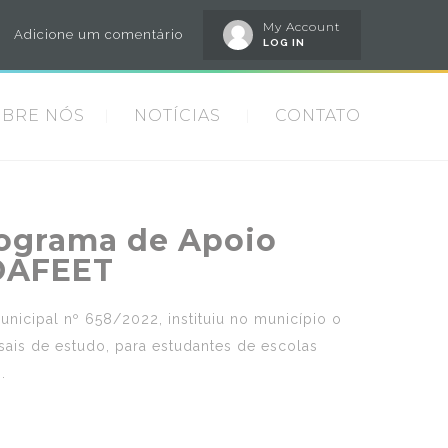
My Account
Adicione um comentário
LOG IN
OBRE NÓS
NOTÍCIAS
CONTATO
Programa de Apoio
ROAFEET
nicipal nº 658/2022, instituiu no município o
ais de estudo, para estudantes de escolas
.