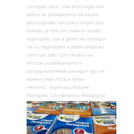
conseguir fazer uma articulação boa
dentro do planejamento da escola
para englobar isso que o projeto traz.
Quando se tem um material focado,
organizado, que a gente vai conseguir
ver as fragilidades e potencialidades
como um todo, com certeza vai
otimizar o planejamento e
consequentemente conseguir agir de
maneira mais focal e tentar
melhorar”, expressou Rosiane
Rodrigues, Coordenadora Pedagógica.