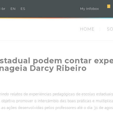
3
-br
EN
ES
My Infobox
HOME
S
estadual podem contar expe
ageia Darcy Ribeiro
nindo relatos de experiências pedagógicas de escolas estadua
 objetivo promover o intercâmbio das boas práticas e multiplic
rar as ações desenvolvidas pelos professores até o dia 31 de ago