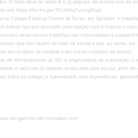
dos. O texto deve ter entre 8 a 15 páginas, de acordo com as o
 do link
https://forms.gle/fNJ7AN4TvsshpTd3A
.
na no Colégio Estadual Cosme de Farias, em Salvador, e trabal
m ênfase nas que possuem uma ligação com a história e cultura
ofissionais desenvolvam trabalhos nas comunidades e compartil
cessos que eles fazem no chão da escola e que, às vezes, por 
to dos projetos na unidade e em outras unidades de ensino”.
nel de Monitoramento da SEC e organizadora da publicação, o i
onhecer e valorizar os saberes produzidos pela escola, além d
os todos os colegas a submeterem suas experiências, passando
os obrigatórios são marcados com
*