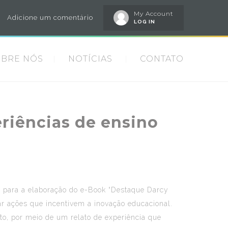
My Account
Adicione um comentário
LOG IN
OBRE NÓS
NOTÍCIAS
CONTATO
riências de ensino
is para a elaboração do e-Book “Destaque Darcy
ar ações que incentivem a inovação educacional.
sto, por meio de um relato de experiência que