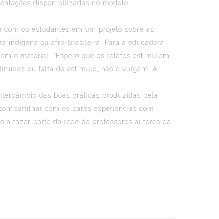
rientações disponibilizadas no modelo
ha com os estudantes em um projeto sobre as
 indígena ou afro-brasileira. Para a educadora,
hem o material. “Espero que os relatos estimulem
timidez ou falta de estímulo, não divulgam. A
ntercâmbio das boas práticas produzidas pela
e compartilhar com os pares experiências com
 a fazer parte da rede de professores autores da