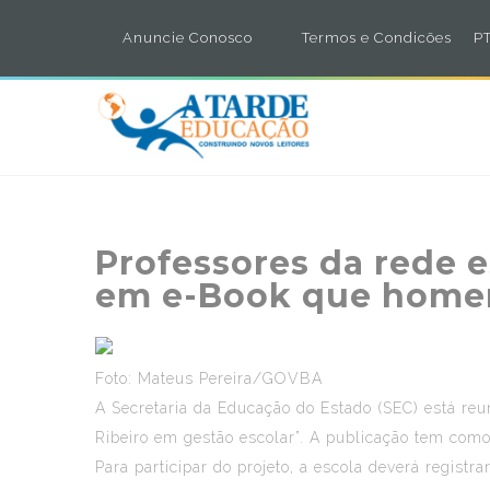
Anuncie Conosco
Termos e Condicões
PT
Professores da rede 
em e-Book que homen
Foto: Mateus Pereira/GOVBA
A Secretaria da Educação do Estado (SEC) está reu
Ribeiro em gestão escolar”. A publicação tem como
Para participar do projeto, a escola deverá regist