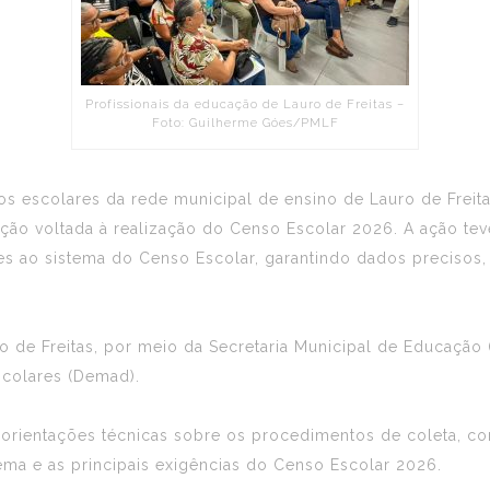
Profissionais da educação de Lauro de Freitas –
Foto: Guilherme Góes/PMLF
s escolares da rede municipal de ensino de Lauro de Freita
mação voltada à realização do Censo Escolar 2026. A ação tev
s ao sistema do Censo Escolar, garantindo dados precisos, 
auro de Freitas, por meio da Secretaria Municipal de Educaç
colares (Demad).
 orientações técnicas sobre os procedimentos de coleta, co
ma e as principais exigências do Censo Escolar 2026.