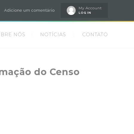
My Account
Adicione um comentário
LOG IN
OBRE NÓS
NOTÍCIAS
CONTATO
rmação do Censo