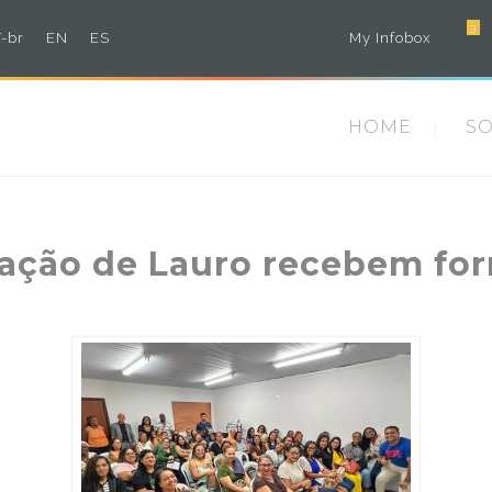
3
-br
EN
ES
My Infobox
HOME
S
cação de Lauro recebem fo