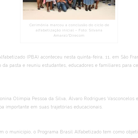
:Cerimônia marcou a conclusão do ciclo de
alfabetização inicial – Foto: Silvana
Amaral/Direcom
fabetizado (PBA) aconteceu nesta quinta-feira, 11, em São Fra
 da pasta e reuniu estudantes, educadores e familiares para cel
tonina Olímpia Pessoa da Silva, Álvaro Rodrigues Vasconcelos
a importante em suas trajetórias educacionais.
m o município, o Programa Brasil Alfabetizado tem como objeti