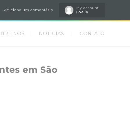
My Account
Adicione um comentário
LOG IN
OBRE NÓS
NOTÍCIAS
CONTATO
antes em São