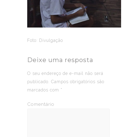
Foto: Divulgação
Deixe uma resposta
O seu endereço de e-mail não será
publicado.
Campos obrigatórios são
marcados com
*
Comentário