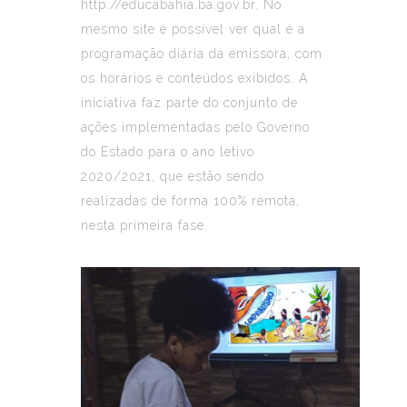
http://educabahia.ba.gov.br. No
mesmo site é possível ver qual é a
programação diária da emissora, com
os horários e conteúdos exibidos. A
iniciativa faz parte do conjunto de
ações implementadas pelo Governo
do Estado para o ano letivo
2020/2021, que estão sendo
realizadas de forma 100% remota,
nesta primeira fase.