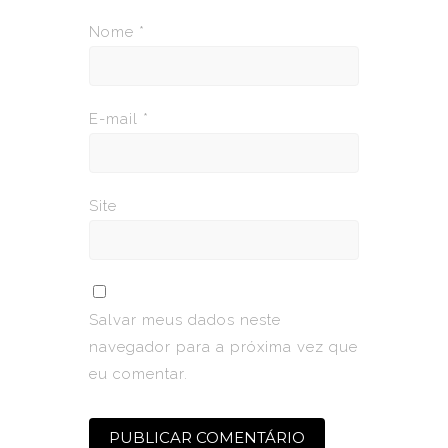
Nome
*
E-mail
*
Site
Salvar meus dados neste
navegador para a próxima vez que
eu comentar.