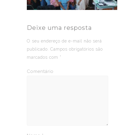
Deixe uma resposta
O seu endereço de e-mail não será
publicado.
Campos obrigatórios são
marcados com
*
Comentário