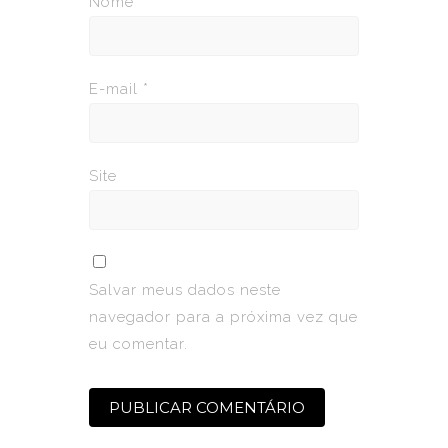
Nome
*
E-mail
*
Site
Salvar meus dados neste
navegador para a próxima vez que
eu comentar.