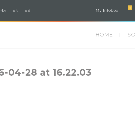
3
-br
EN
ES
My Infobox
HOME
S
04-28 at 16.22.03