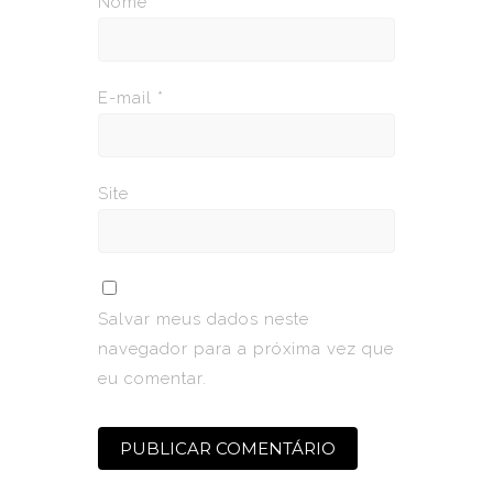
Nome
*
E-mail
*
Site
Salvar meus dados neste
navegador para a próxima vez que
eu comentar.