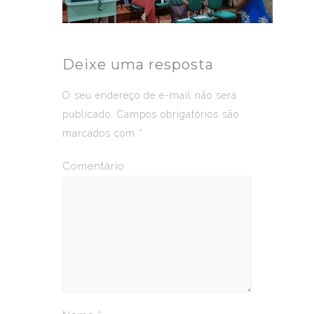
Deixe uma resposta
O seu endereço de e-mail não será
publicado.
Campos obrigatórios são
marcados com
*
Comentário