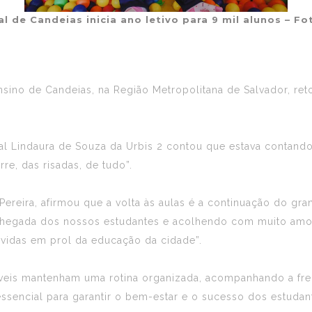
l de Candeias inicia ano letivo para 9 mil alunos – Fo
nsino de Candeias, na Região Metropolitana de Salvador, ret
al Lindaura de Souza da Urbis 2 contou que estava contand
re, das risadas, de tudo”.
 Pereira, afirmou que a volta às aulas é a continuação do g
egada dos nossos estudantes e acolhendo com muito amor,
vidas em prol da educação da cidade”.
sáveis mantenham uma rotina organizada, acompanhando a fr
é essencial para garantir o bem-estar e o sucesso dos estuda