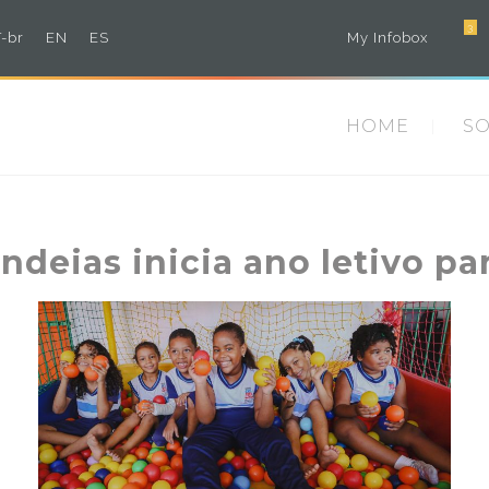
3
-br
EN
ES
My Infobox
HOME
S
deias inicia ano letivo par