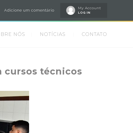
My Account
Adicione um comentário
LOG IN
OBRE NÓS
NOTÍCIAS
CONTATO
m cursos técnicos