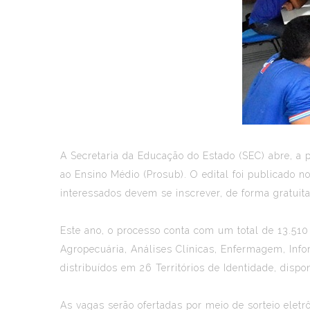
A Secretaria da Educação do Estado (SEC) abre, a pa
ao Ensino Médio (Prosub). O edital foi publicado no
interessados devem se inscrever, de forma gratuit
Este ano, o processo conta com um total de 13.51
Agropecuária, Análises Clínicas, Enfermagem, Info
distribuídos em 26 Territórios de Identidade, disp
As vagas serão ofertadas por meio de sorteio eletr