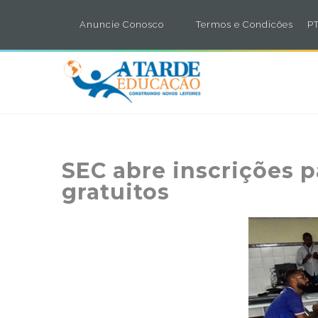
Anuncie Conosco
Termos e Condicões
PT
SEC abre inscrições p
gratuitos