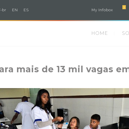
3
-br
EN
ES
My Infobox
HOME
S
ara mais de 13 mil vagas e