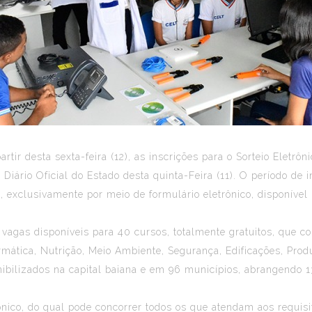
rtir desta sexta-feira (12), as inscrições para o Sorteio Eletr
 Diário Oficial do Estado desta quinta-Feira (11). O período de i
a, exclusivamente por meio de formulário eletrônico, disponíve
0 vagas disponíveis para 40 cursos, totalmente gratuitos, que
rmática, Nutrição, Meio Ambiente, Segurança, Edificações, Prod
onibilizados na capital baiana e em 96 municípios, abrangendo 
ônico, do qual pode concorrer todos os que atendam aos requisi