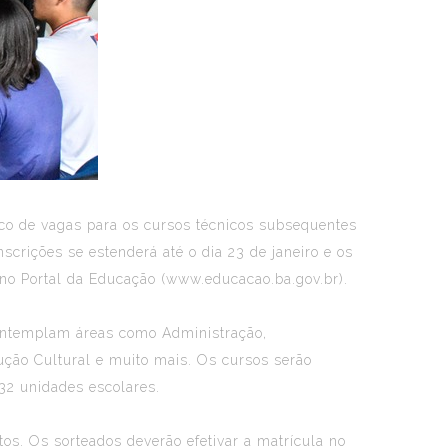
ônico de vagas para os cursos técnicos subsequentes
nscrições se estenderá até o dia 23 de janeiro e os
l no Portal da Educação (www.educacao.ba.gov.br).
 contemplam áreas como Administração,
ução Cultural e muito mais. Os cursos serão
132 unidades escolares.
tos. Os sorteados deverão efetivar a matrícula no