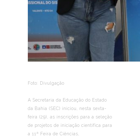
Foto: Divulgação
A Secretaria da Educação do Estado
da Bahia (SEC) iniciou, nesta sexta-
feira (29), as inscrições para a seleção
de projetos de iniciação científica para
a 11ª Feira de Ciências,