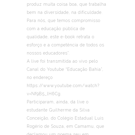
produz muita coisa boa, que trabalha
bem na diversidade, na dificuldade.
Para nós, que temos compromisso
com a educação pública de
qualidade, este e-book retrata o
esforço e a competência de todos os
nossos educadores”.
A live foi transmitida ao vivo pelo
Canal do Youtube “Educação Bahia”,
no endereço
https://www.youtube.com/watch?
v=Nf9B5_lH6Cg.
Participaram, ainda, da live o
estudante Guilherme da Silva
Conceição, do Colégio Estadual Luís
Rogério de Souza, em Camamu, que
declamou um poema seu em