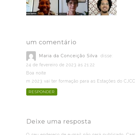
um comentário
Maria da Conceição Silva
disse:
24 de fevereiro de 2023 às 21:22
Boa noite
m 2023 vai ter formação para as Estações do CJC
RESPONDER
Deixe uma resposta
O seu endereço de e-mail não será publicado.
Camp