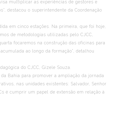
sa multiplicar as experiências de gestores e
os”, destacou o superintendente da Coordenação
ida em cinco estações. Na primeira, que foi hoje,
remos de metodologias utilizadas pelo CJCC,
 quarta focaremos na construção das oficinas para
m acumulada ao longo da formação”, detalhou
pedagógica do CJCC, Gizele Souza.
o da Bahia para promover a ampliação da jornada
rativos, nas unidades existentes: Salvador, Senhor
CJCCs é cumprir um papel de extensão em relação à