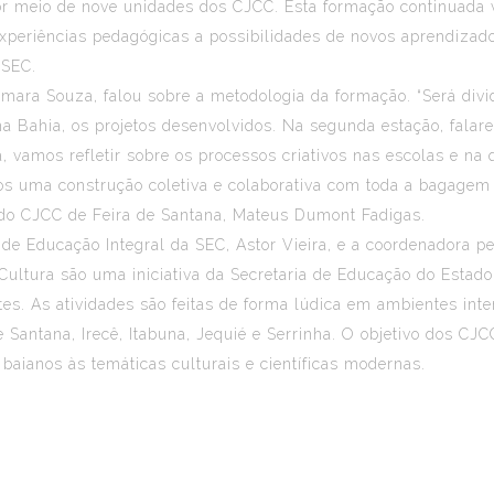
r meio de nove unidades dos CJCC. Esta formação continuada vi
experiências pedagógicas a possibilidades de novos aprendizad
 SEC.
lmara Souza, falou sobre a metodologia da formação. “Será divid
na Bahia, os projetos desenvolvidos. Na segunda estação, fala
, vamos refletir sobre os processos criativos nas escolas e na
emos uma construção coletiva e colaborativa com toda a bagage
r do CJCC de Feira de Santana, Mateus Dumont Fadigas.
r de Educação Integral da SEC, Astor Vieira, e a coordenadora 
Cultura são uma iniciativa da Secretaria de Educação do Estad
tes. As atividades são feitas de forma lúdica em ambientes inte
de Santana, Irecê, Itabuna, Jequié e Serrinha. O objetivo dos 
baianos às temáticas culturais e científicas modernas.