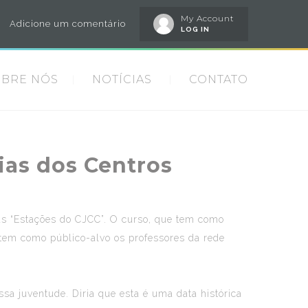
My Account
Adicione um comentário
LOG IN
OBRE NÓS
NOTÍCIAS
CONTATO
ias dos Centros
a as “Estações do CJCC”. O curso, que tem como
, tem como público-alvo os professores da rede
a juventude. Diria que esta é uma data histórica