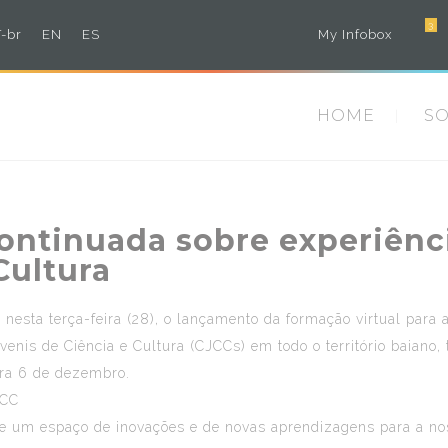
3
-br
EN
ES
My Infobox
HOME
S
ontinuada sobre experiênc
Cultura
, nesta terça-feira (28), o lançamento da formação virtual par
uvenis de Ciência e Cultura (CJCCs) em todo o território baiano
ara 6 de dezembro.
JCC
e um espaço de inovações e de novas aprendizagens para a noss