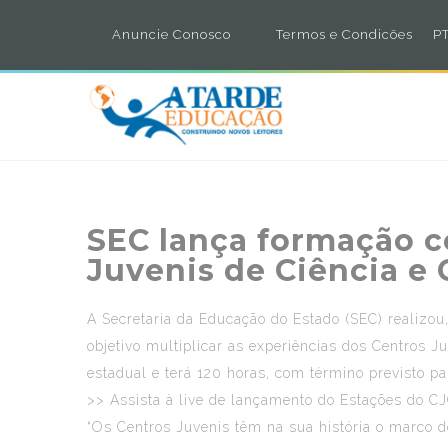
Anuncie Conosco
Termos e Condicões
PT
SEC lança formação c
Juvenis de Ciência e 
A Secretaria da Educação do Estado (SEC) realizou
objetivo multiplicar as experiências dos Centros J
estadual e terá 120 horas, com término previsto p
>> Assista à live de lançamento do Estações do C
“Os Centros Juvenis têm na sua história o marco d