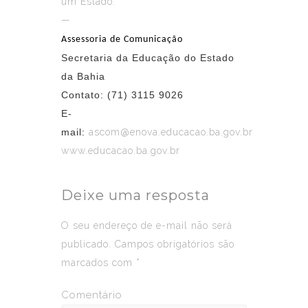
um Estado.
—
Assessoria de Comunicação
Secretaria da Educação do Estado
da Bahia
Contato:
(71) 3115 9026
E-
mail:
ascom@enova.educacao.ba.gov.br
www.educacao.ba.gov.br
Deixe uma resposta
O seu endereço de e-mail não será
publicado.
Campos obrigatórios são
marcados com
*
Comentário