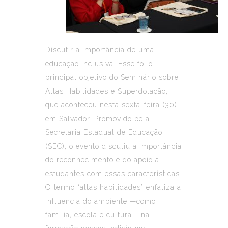
Discutir a importância de uma
educação inclusiva. Esse foi o
principal objetivo do Seminário sobre
Altas Habilidades e Superdotação,
que aconteceu nesta sexta-feira (30),
em Salvador. Promovido pela
Secretaria Estadual de Educação
(SEC), o evento discutiu a importância
do reconhecimento e do apoio a
estudantes com essas características.
O termo “altas habilidades” enfatiza a
influência do ambiente —como
família, escola e cultura— na