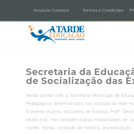
Anuncie Conosco
Termos e Condicões
PT
Secretaria da Educaç
de Socialização das E
Nesta quinta (08), a Secretaria Municipal de Educ
Pedagógicos desenvolvidos nas escolas da rede mun
O evento ocorreu no Centro de Eventos Profª Terez
relato oral, mas também outras modalidades de comu
cordel, recital, contação de história, dramatizaçã