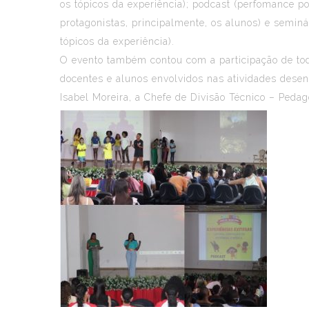
os tópicos da experiência); podcast (perfomance po
protagonistas, principalmente, os alunos) e semin
tópicos da experiência).
O evento também contou com a participação de tod
docentes e alunos envolvidos nas atividades dese
Isabel Moreira, a Chefe de Divisão Técnico – Pedag