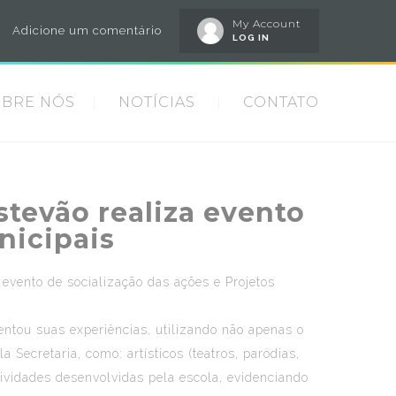
My Account
Adicione um comentário
LOG IN
OBRE NÓS
NOTÍCIAS
CONTATO
stevão realiza evento
nicipais
 evento de socialização das ações e Projetos
entou suas experiências, utilizando não apenas o
Secretaria, como: artísticos (teatros, paródias,
atividades desenvolvidas pela escola, evidenciando