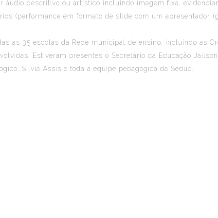
r áudio descritivo ou artístico incluindo imagem fixa, evidenci
ários (performance em formato de slide com um apresentador (g
as as 35 escolas da Rede municipal de ensino, incluindo as Cr
nvolvidas. Estiveram presentes o Secretário da Educação Jails
ógico, Silvia Assis e toda a equipe pedagógica da Seduc.