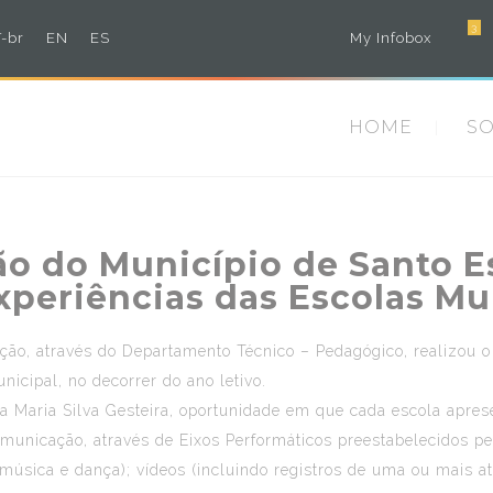
3
-br
EN
ES
My Infobox
HOME
S
ão do Município de Santo E
xperiências das Escolas Mu
ação, através do Departamento Técnico – Pedagógico, realizou o
icipal, no decorrer do ano letivo.
a Maria Silva Gesteira, oportunidade em que cada escola apres
nicação, através de Eixos Performáticos preestabelecidos pela 
o, música e dança); vídeos (incluindo registros de uma ou mais 