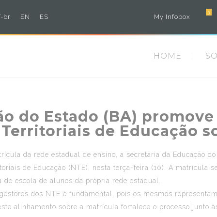
3
-br
EN
ES
My Infobox
HOME
S
ão do Estado (BA) promov
Territoriais de Educação s
ícula da rede estadual de ensino, a secretária da Educação do
oriais de Educação (NTE), nesta terça-feira (10). A matrícula s
a de escola de alunos da própria rede estadual.
s gestores dos NTE é fundamental, pois os mesmos representam
 este alinhamento sobre a matrícula fortalece o processo junto 