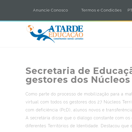
Anuncie Conosco
Termos e Condicões
PT
Secretaria de Educaç
gestores dos Núcleos 
Como parte do processo de mobilização para a matr
virtual com todos os gestores dos 27 Núcleos Territ
com deficiência (PcD), alunos novos e transferênci
A secretária disse que o diálogo constante com o
diferentes Territórios de Identidade. Destacou que