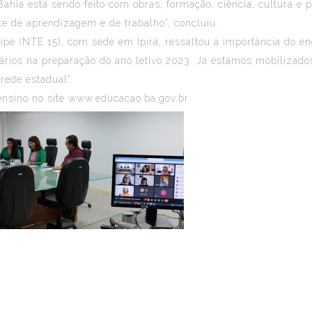
Bahia está sendo feito com obras, formação, ciência, cultura e
 de aprendizagem e de trabalho”, concluiu.
cuípe (NTE 15), com sede em Ipirá, ressaltou a importância do 
ários na preparação do ano letivo 2023. Já estamos mobilizado
rede estadual”.
ensino no site
www.educacao.ba.gov.br