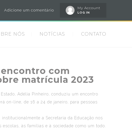
My Account
Adicione um comentário
LOG IN
OBRE NÓS
NOTÍCIAS
CONTATO
e encontro com
obre matrícula 2023
 Estado, Adélia Pinheiro, conduziu um encontro
erá on-line, de 16 a 24 de janeiro, para pessoas
 institucionalmente a Secretaria da Educação nos
às escolas, às famílias e à sociedade como um todo.