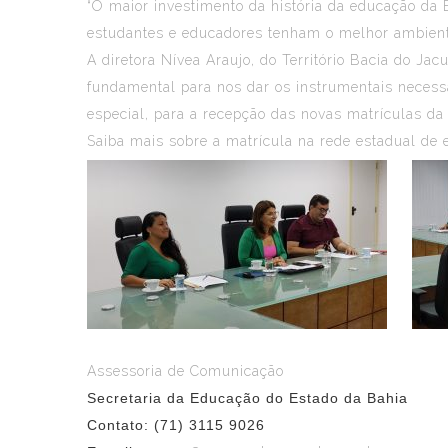
“O maior investimento da história da educação da 
estudantes e educadores tenham o melhor ambiente
A diretora Nívea Araujo, do Território Bacia do Ja
fundamental para nos dar os instrumentais necess
especial, para a recepção das novas matrículas da 
Saiba mais sobre a matrícula na rede estadual de 
Assessoria de Comunicação
Secretaria da Educação do Estado da Bahia
Contato: (71) 3115 9026