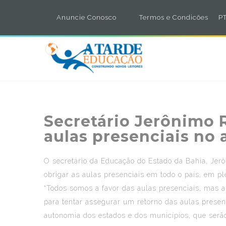
Anuncie Conosco
Termos e Condicões
PT
Secretário Jerônimo R
aulas presenciais no
O secretário da Educação do Estado da Bahia, Jerô
obrigar as aulas presenciais em todo o país, em
“Todos somos a favor das aulas presenciais, mas a
para tentar assegurar um retorno das aulas prese
autonomia dos estados e dos municípios, que serão