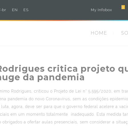
3
-br
EN
ES
My Infobox
HOME
S
odrigues critica projeto q
 auge da pandemia
nimo Rodrigues, criticou o Projeto de Lei n° 5.595/2020, em t
 plena pandemia do novo Coronavírus, sem as condições epidem
 luta, agora, deve ser para que o governo federal acelere a va
nciais em um momento totalmente inadequado. Esta medida tamb
 obrigados a ofertar aulas presenciais, sem considerar a situa