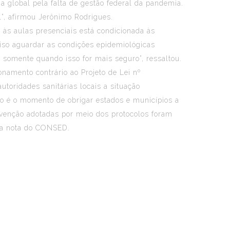
a global pela falta de gestão federal da pandemia.
el”, afirmou Jerônimo Rodrigues.
a às aulas presenciais está condicionada às
ciso aguardar as condições epidemiológicas
s somente quando isso for mais seguro”, ressaltou.
amento contrário ao Projeto de Lei nº
toridades sanitárias locais a situação
ão é o momento de obrigar estados e municípios a
evenção adotadas por meio dos protocolos foram
 a nota do CONSED.