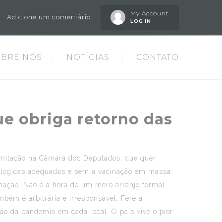
My Account
Adicione um comentário
LOG IN
OBRE NÓS
NOTÍCIAS
CONTATO
ue obriga retorno das
ramitação na Câmara dos Deputados, que quer
iológicas adequadas e sem a vacinação em massa.
cinação. Não é a hora de um mero arranjo formal
ém é arbitrária e irresponsável. Fere a
ção da pandemia em cada local. O país vive o pior