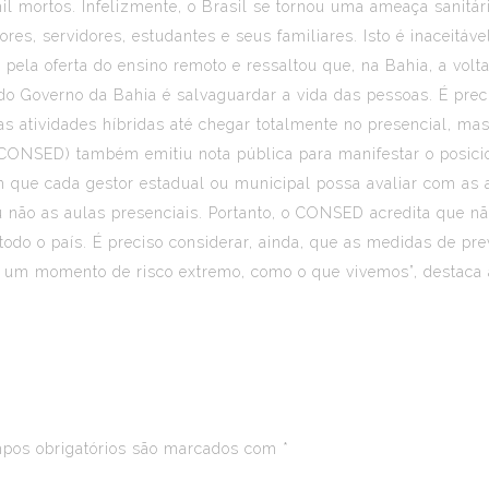
l mortos. Infelizmente, o Brasil se tornou uma ameaça sanitári
res, servidores, estudantes e seus familiares. Isto é inaceitáv
 pela oferta do ensino remoto e ressaltou que, na Bahia, a volt
e do Governo da Bahia é salvaguardar a vida das pessoas. É pre
as atividades híbridas até chegar totalmente no presencial, ma
CONSED) também emitiu nota pública para manifestar o posicion
que cada gestor estadual ou municipal possa avaliar com as au
 não as aulas presenciais. Portanto, o CONSED acredita que n
odo o país. É preciso considerar, ainda, que as medidas de pr
a um momento de risco extremo, como o que vivemos”, destaca
os obrigatórios são marcados com
*