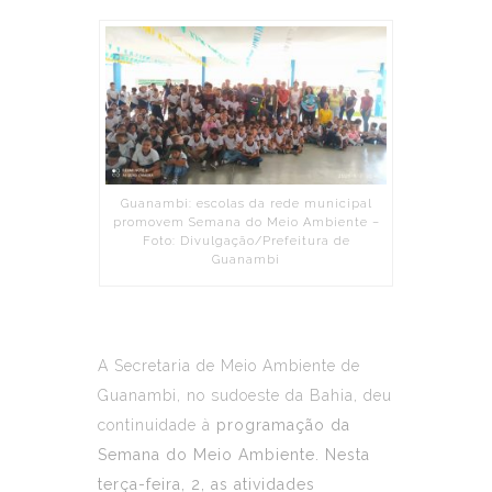
Guanambi: escolas da rede municipal
promovem Semana do Meio Ambiente –
Foto: Divulgação/Prefeitura de
Guanambi
A Secretaria de Meio Ambiente de
Guanambi, no sudoeste da Bahia, deu
continuidade à
programação da
Semana do Meio Ambiente. Nesta
terça-feira, 2, as atividades