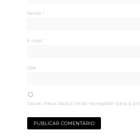
Nome
*
E-mail
*
Site
Salvar meus dados neste navegador para a pr