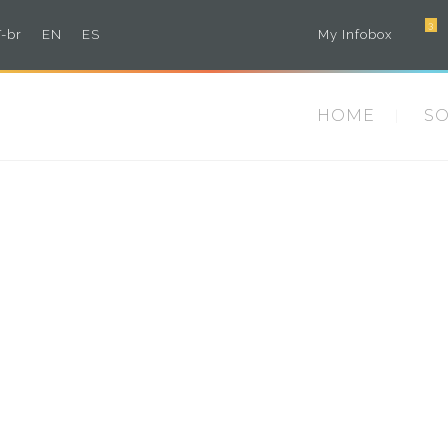
3
-br
EN
ES
My Infobox
HOME
S