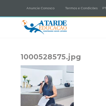
Anuncie Conosco
Termos e Condicões
PT
1000528575.jpg