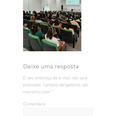
Deixe uma resposta
O seu endereço de e-mail não será
publicado.
Campos obrigatórios são
marcados com
*
Comentário