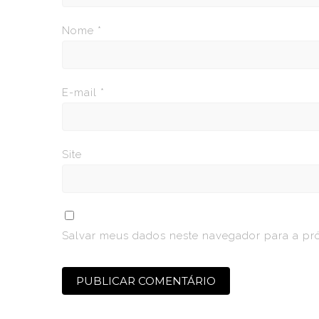
Nome
*
E-mail
*
Site
Salvar meus dados neste navegador para a pr