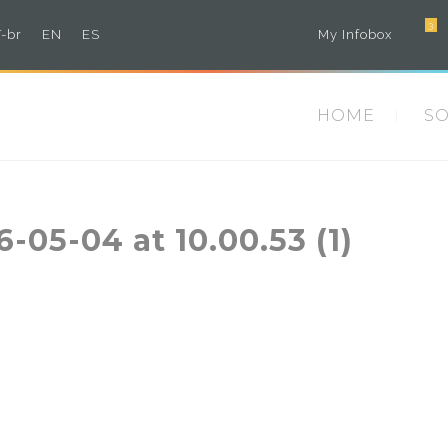
3
-br
EN
ES
My Infobox
HOME
S
05-04 at 10.00.53 (1)