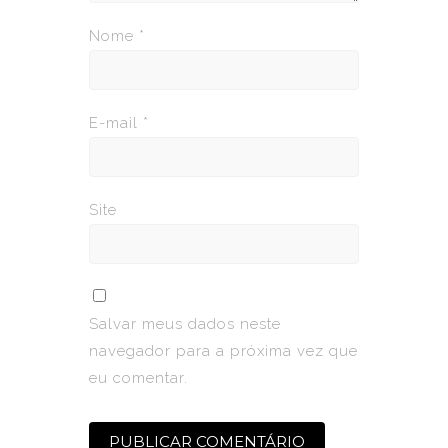
Nome
*
E-mail
*
Site
Salvar meus dados neste
navegador para a próxima vez que
eu comentar.