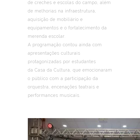
de creches e escolas do campo, além
de melhorias na infraestrutura,
aquisição de mobiliário e
equipamentos e o fortalecimento da
merenda escolar.
A programação contou ainda com
apresentações culturais
protagonizadas por estudantes
da Casa da Cultura, que emocionaram
o público com a participação da
orquestra, encenações teatrais e
performances musicais.