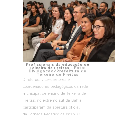
Profissionais da educação de
Foto:
Teixeira de Freitas –
Divulgação/Prefeitura de
Teixeira de Freitas
Diretores, vice-diretores e
coordenadores pedagógicos da rede
municipal de ensino de
Teixeira de
Freitas
, no extremo sul da Bahia,
participaram da abertura oficial
da Jornada Pedagógica 2026. O