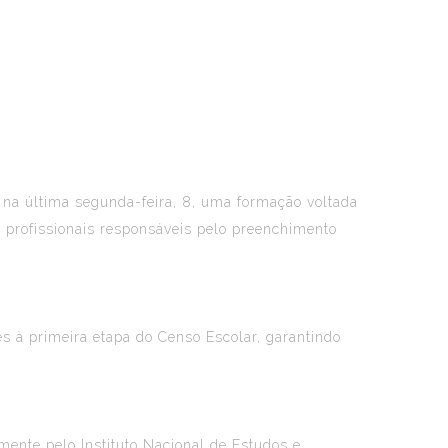
u na última segunda-feira, 8, uma formação voltada
e profissionais responsáveis pelo preenchimento
es à primeira etapa do Censo Escolar, garantindo
lmente pelo Instituto Nacional de Estudos e