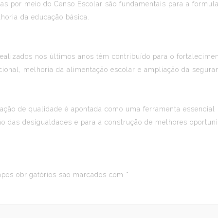
s por meio do Censo Escolar são fundamentais para a formulaçã
horia da educação básica.
ealizados nos últimos anos têm contribuído para o fortalecime
cacional, melhoria da alimentação escolar e ampliação da segura
ucação de qualidade é apontada como uma ferramenta essencial 
ção das desigualdades e para a construção de melhores oportun
os obrigatórios são marcados com
*