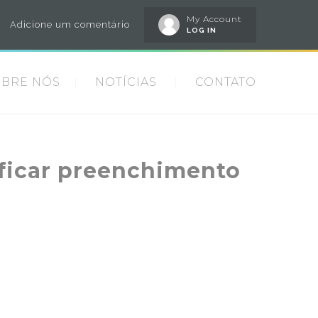
My Account
Adicione um comentário
LOG IN
OBRE NÓS
NOTÍCIAS
CONTATO
ificar preenchimento