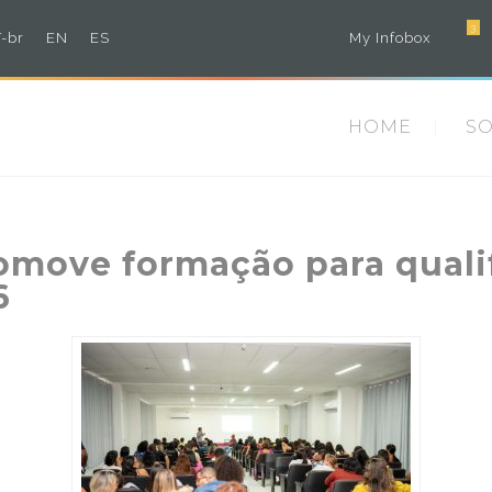
3
-br
EN
ES
My Infobox
HOME
S
promove formação para qual
6