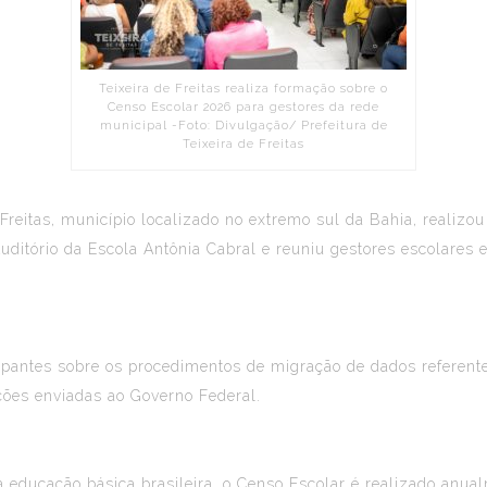
Teixeira de Freitas realiza formação sobre o
Censo Escolar 2026 para gestores da rede
municipal -Foto: Divulgação/ Prefeitura de
Teixeira de Freitas
Freitas, município localizado no extremo sul da Bahia, realizo
ditório da Escola Antônia Cabral e reuniu gestores escolares 
icipantes sobre os procedimentos de migração de dados referent
ções enviadas ao Governo Federal.
a educação básica brasileira, o Censo Escolar é realizado anua