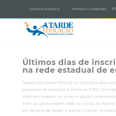
Anuncie Conosco
Termos e Condicões
PT
Últimos dias de inscr
na rede estadual de 
Seguem até quarta-feira (5) as inscrições para 44 
presencial de Educação à Distância (EAD), do Prog
objetivam preparar os jovens e adultos promovendo
Entre as oportunidades estão os cursos de Auxiliar
em Serviços de Saúde; e Agente Cultural, dividido