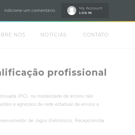
My Account
Adicione um comentário
LOG IN
OBRE NÓS
NOTÍCIAS
CONTATO
lificação profissional
ontinuada (FIC), na modalidade de ensino não
antes e egressos da rede estadual de ensino e
esenvolvedor de Jogos Eletrônicos; Recepcionista