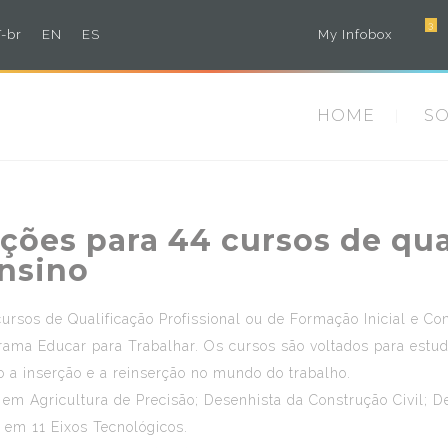
3
-br
EN
ES
My Infobox
HOME
S
ições para 44 cursos de qua
ensino
cursos de Qualificação Profissional ou de Formação Inicial e C
rama Educar para Trabalhar. Os cursos são voltados para estud
 a inserção e a reinserção no mundo do trabalho.
 em Agricultura de Precisão; Desenhista da Construção Civil; D
s em 11 Eixos Tecnológicos.