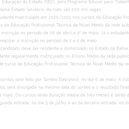
a Educação do Estado (SEC), pelo Programa Educar para Trabalhar
rama Estado Solidário. Ao todo são 200 mil vagas.
tudante matriculado em 2020/2021 nos cursos da Educação Prof
 da Educação Profissional Técnica de Nível Médio da rede públ
 a inscrição no período de 26 de abril a 1º de maio. Já o estu
realizar a inscrição no período de 2 a 5 de maio.
o candidato deve ser residente e domiciliado no Estado da Bahia;
udante regularmente matriculado no Ensino Médio da rede públi
 de curso da Educação Profissional Técnica de Nível Médio da re
critos será feito por Sorteio Eletrônico, no dia 6 de maio. A l
os será divulgada na mesma data do sorteio e o resultado final
de maio. Os cursos terão duração média de três meses e serão d
gunda entrada, no dia 5 de julho; e as da terceira entrada, no d