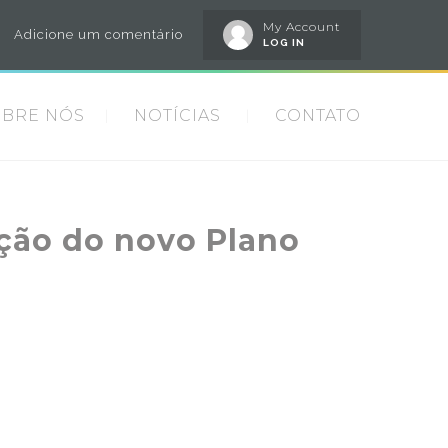
My Account
Adicione um comentário
LOG IN
OBRE NÓS
NOTÍCIAS
CONTATO
ução do novo Plano