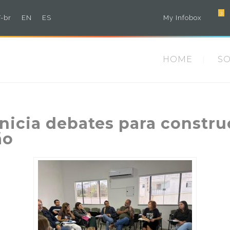
3
-br
EN
ES
My Infobox
HOME
S
inicia debates para constr
ão