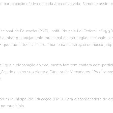
uo e participação efetiva de cada área envolvida. Somente assi
Nacional de Educação (PNE), instituído pela Lei Federal nº 15
é alinhar o planejamento municipal às estratégias nacionais pa
que irão influenciar diretamente na construção do nosso própri
ou que a elaboração do documento também contará com partici
uições de ensino superior e a Câmara de Vereadores. “Precisam
.
rum Municipal de Educação (FME). Para a coordenadora do órgão
 no município.