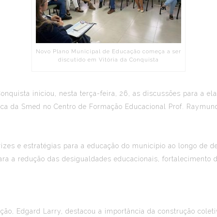
Novo Plano Municipal de Educação começa a ser
discutido em Vitória da Conquista
onquista iniciou, nesta terça-feira, 26, as discussões para a 
nica da Smed no Centro de Formação Educacional Prof. Raymun
izes e estratégias para a educação do município ao longo de d
para a redução das desigualdades educacionais, fortalecimento 
ação, Edgard Larry, destacou a importância da construção colet