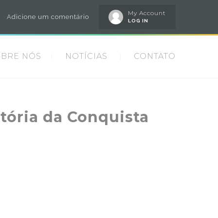
My Account
Adicione um comentário
LOG IN
OBRE NÓS
NOTÍCIAS
CONTATO
itória da Conquista