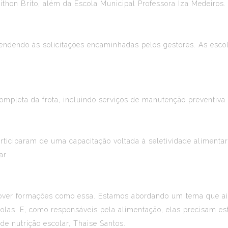
Pithon Brito, além da Escola Municipal Professora Iza Medeiros.
tendendo às solicitações encaminhadas pelos gestores. As esco
mpleta da frota, incluindo serviços de manutenção preventiva e
rticiparam de uma capacitação voltada à seletividade alimentar
ar.
mover formações como essa. Estamos abordando um tema que ai
colas. E, como responsáveis pela alimentação, elas precisam e
de nutrição escolar, Thaise Santos.