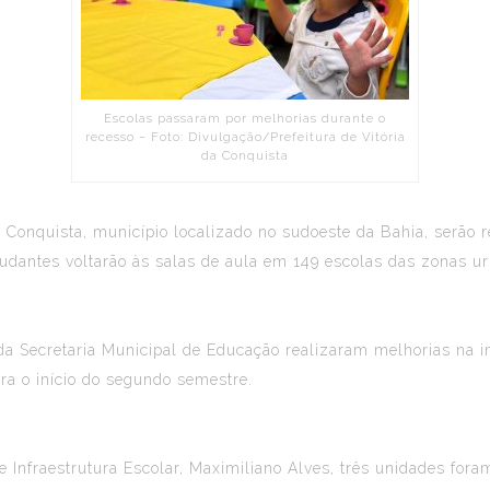
Escolas passaram por melhorias durante o
recesso – Foto: Divulgação/Prefeitura de Vitória
da Conquista
 Conquista, município localizado no sudoeste da Bahia, serão r
tudantes voltarão às salas de aula em 149 escolas das zonas ur
 da Secretaria Municipal de Educação realizaram melhorias na i
ra o início do segundo semestre.
nfraestrutura Escolar, Maximiliano Alves, três unidades foram