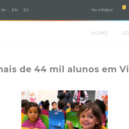
3
-br
EN
ES
My Infobox
HOME
S
mais de 44 mil alunos em V