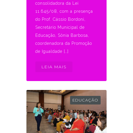
consolidadora da Lei
11.645/08, com a presença
do Prof. Cássio Bordoni,
Secretário Municipal de
Educação, Sônia Barbosa,
coordenadora da Promoção
de Igualdade […]
LEIA MAIS
EDUCAÇÃO