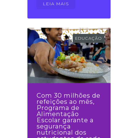
LEIA MAIS
EDUCAÇÃO
Com 30 milhões de
refeições ao mês,
Programa de
Alimentação
Escolar garante a
segurança
nutricional dos