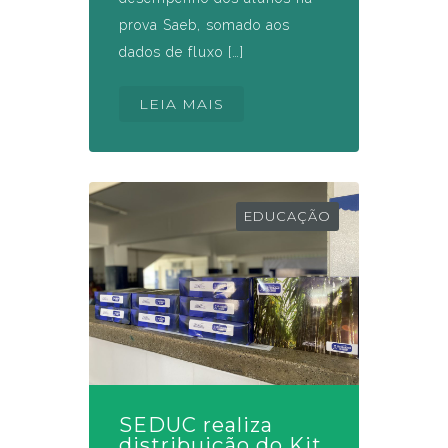
prova Saeb, somado aos
dados de fluxo […]
LEIA MAIS
EDUCAÇÃO
SEDUC realiza
distribuição do Kit