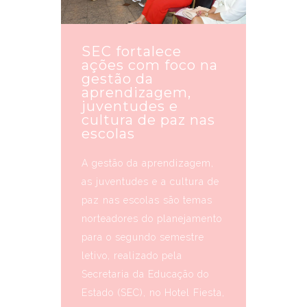
SEC fortalece
ações com foco na
gestão da
aprendizagem,
juventudes e
cultura de paz nas
escolas
A gestão da aprendizagem,
as juventudes e a cultura de
paz nas escolas são temas
norteadores do planejamento
para o segundo semestre
letivo, realizado pela
Secretaria da Educação do
Estado (SEC), no Hotel Fiesta,