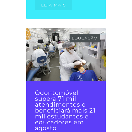
LEIA MAIS
EDUCAÇÃO
Odontomóvel
supera 71 mil
atendimentos e
beneficiará mais 21
mil estudantes e
educadores em
agosto