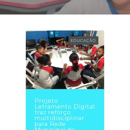
EDUCAÇÃO
Projeto
Letramento Digital
traz reforço
multidisciplinar
para Rede
Municipal de