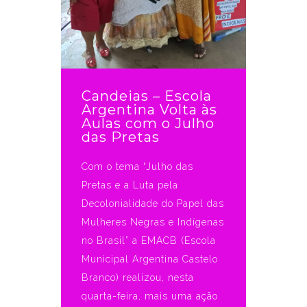
Candeias – Escola
Argentina Volta às
Aulas com o Julho
das Pretas
Com o tema “Julho das
Pretas e a Luta pela
Decolonialidade do Papel das
Mulheres Negras e Indígenas
no Brasil” a EMACB (Escola
Municipal Argentina Castelo
Branco) realizou, nesta
quarta-feira, mais uma ação