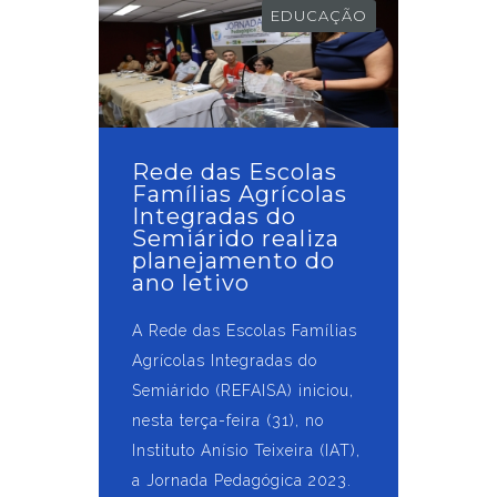
EDUCAÇÃO
Rede das Escolas
Famílias Agrícolas
Integradas do
Semiárido realiza
planejamento do
ano letivo
A Rede das Escolas Famílias
Agrícolas Integradas do
Semiárido (REFAISA) iniciou,
nesta terça-feira (31), no
Instituto Anísio Teixeira (IAT),
a Jornada Pedagógica 2023.