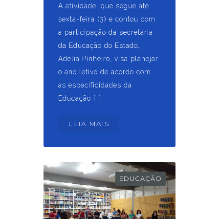
A atividade, que segue até
sexta-feira (3) e contou com
a participação da secretária
da Educação do Estado,
Adélia Pinheiro, visa planejar
o ano letivo de acordo com
as especificidades da
Educação […]
LEIA MAIS
EDUCAÇÃO