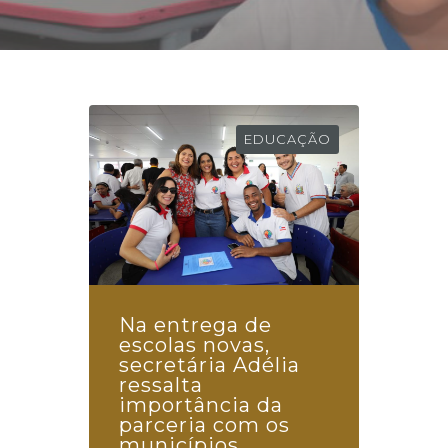
EDUCAÇÃO
Na entrega de
escolas novas,
secretária Adélia
ressalta
importância da
parceria com os
municípios