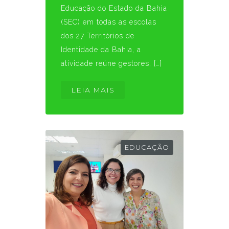
Educação do Estado da Bahia
(SEC) em todas as escolas
dos 27 Territórios de
Identidade da Bahia, a
atividade reúne gestores, […]
LEIA MAIS
EDUCAÇÃO