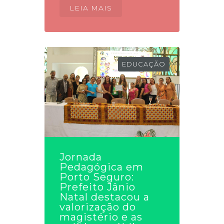
LEIA MAIS
EDUCAÇÃO
Jornada
Pedagógica em
Porto Seguro:
Prefeito Jânio
Natal destacou a
valorização do
magistério e as