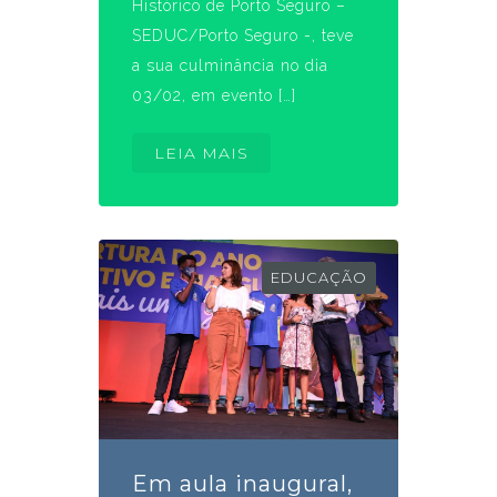
Histórico de Porto Seguro –
SEDUC/Porto Seguro -, teve
a sua culminância no dia
03/02, em evento […]
LEIA MAIS
EDUCAÇÃO
Em aula inaugural,