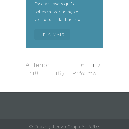
Escolar. Isso significa
potencializar as ações
voltadas a identificar e […]
LEIA MAIS
Navegação
por
Anterior
Página
1
…
Página
116
Página
117
Página
posts
118
…
Página
167
Próximo
© Copyright 2020 Grupo A TARDE