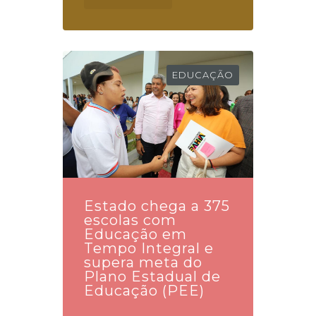
EDUCAÇÃO
Estado chega a 375
escolas com
Educação em
Tempo Integral e
supera meta do
Plano Estadual de
Educação (PEE)