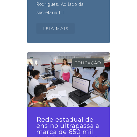
Rodrigues. Ao lado da
secretária […]
LEIA MAIS
EDUCAÇÃO
Rede estadual de
ensino ultrapassa a
marca de 650 mil