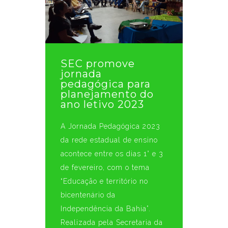
SEC promove
jornada
pedagógica para
planejamento do
ano letivo 2023
A Jornada Pedagógica 2023
da rede estadual de ensino
acontece entre os dias 1° e 3
de fevereiro, com o tema
“Educação e território no
bicentenário da
Independência da Bahia”.
Realizada pela Secretaria da