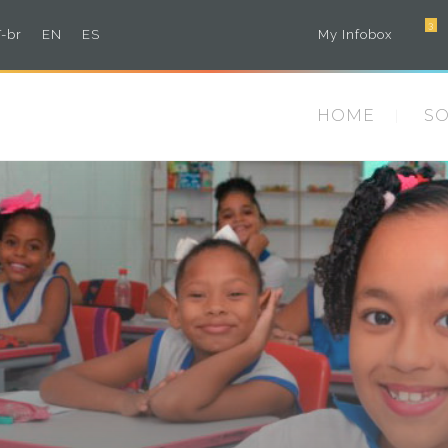
3
-br
EN
ES
My Infobox
HOME
S