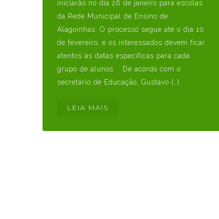
iniciarão no dia 26 de janeiro para escolas
da Rede Municipal de Ensino de
Alagoinhas. O processo segue até o dia 10
de fevereiro, e os interessados devem ficar
atentos às datas específicas para cada
grupo de alunos. De acordo com o
secretário de Educação, Gustavo […]
LEIA MAIS