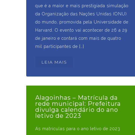
que é a maior e mais prestigiada simulação
da Organização das Nações Unidas (ONU)
do mundo, promovida pela Universidade de
Harvard. O evento vai acontecer de 26 a 29
de janeiro e contará com mais de quatro
mil participantes de […]
LEIA MAIS
Alagoinhas – Matrícula da
rede municipal: Prefeitura
divulga calendário do ano
letivo de 2023
As matrículas para o ano letivo de 2023