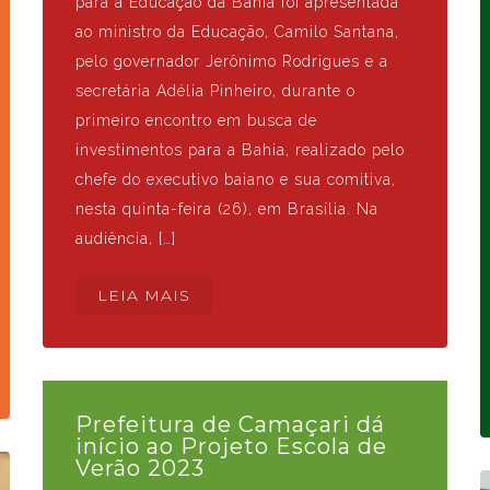
para a Educação da Bahia foi apresentada
ao ministro da Educação, Camilo Santana,
pelo governador Jerônimo Rodrigues e a
secretária Adélia Pinheiro, durante o
primeiro encontro em busca de
investimentos para a Bahia, realizado pelo
chefe do executivo baiano e sua comitiva,
nesta quinta-feira (26), em Brasília. Na
audiência, […]
LEIA MAIS
Prefeitura de Camaçari dá
início ao Projeto Escola de
Verão 2023