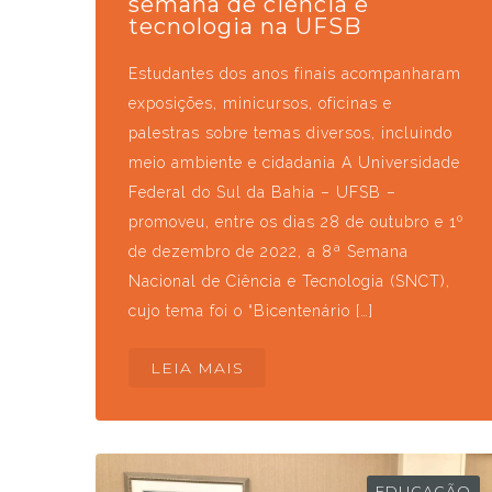
semana de ciência e
tecnologia na UFSB
Estudantes dos anos finais acompanharam
exposições, minicursos, oficinas e
palestras sobre temas diversos, incluindo
meio ambiente e cidadania A Universidade
Federal do Sul da Bahia – UFSB –
promoveu, entre os dias 28 de outubro e 1º
de dezembro de 2022, a 8ª Semana
Nacional de Ciência e Tecnologia (SNCT),
cujo tema foi o “Bicentenário […]
LEIA MAIS
EDUCAÇÃO