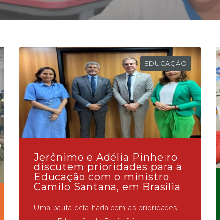
EDUCAÇÃO
Jerônimo e Adélia Pinheiro
discutem prioridades para a
Educação com o ministro
Camilo Santana, em Brasília
Uma pauta detalhada com as prioridades