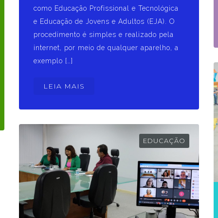
como Educação Profissional e Tecnológica
e Educação de Jovens e Adultos (EJA). O
procedimento é simples e realizado pela
internet, por meio de qualquer aparelho, a
exemplo […]
LEIA MAIS
EDUCAÇÃO