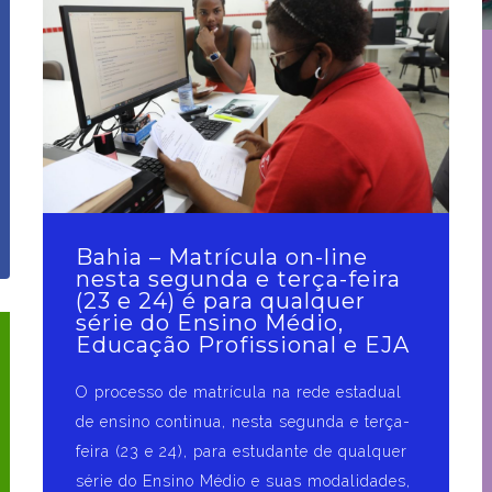
Bahia – Matrícula on-line
nesta segunda e terça-feira
(23 e 24) é para qualquer
série do Ensino Médio,
Educação Profissional e EJA
O processo de matrícula na rede estadual
de ensino continua, nesta segunda e terça-
feira (23 e 24), para estudante de qualquer
série do Ensino Médio e suas modalidades,