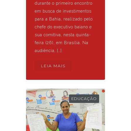
durante o primeiro encontro
em busca de investimentos
para a Bahia, realizado pelo
chefe do executivo baiano e
sua comitiva, nesta quinta-
feira (26), em Brasília. Na
audiência, […]
LEIA MAIS
EDUCAÇÃO