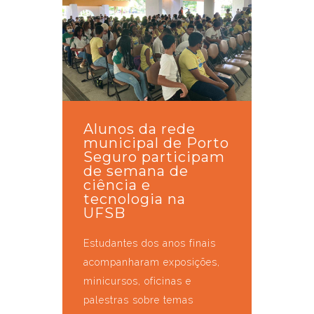
Alunos da rede
municipal de Porto
Seguro participam
de semana de
ciência e
tecnologia na
UFSB
Estudantes dos anos finais
acompanharam exposições,
minicursos, oficinas e
palestras sobre temas