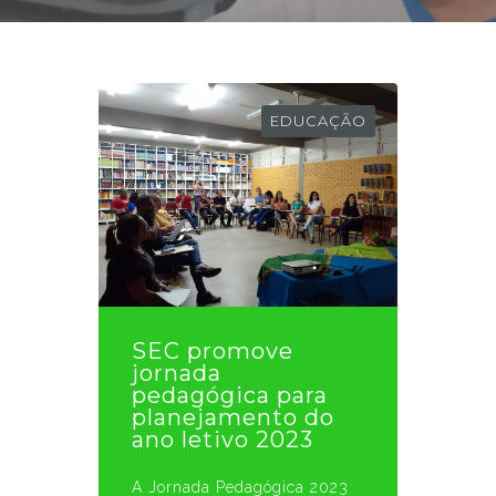
EDUCAÇÃO
SEC promove
jornada
pedagógica para
planejamento do
ano letivo 2023
A Jornada Pedagógica 2023