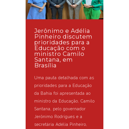
Jerônimo e Adélia
Pinheiro discutem
prioridades para a
Educação com o
ministro Camilo
Santana, em
Brasília
Uma pauta detalhada com as
prioridades para a Educação
da Bahia foi apresentada ao
ministro da Educação, Camilo
Santana, pelo governador
Jerônimo Rodrigues e a
secretária Adélia Pinheiro,