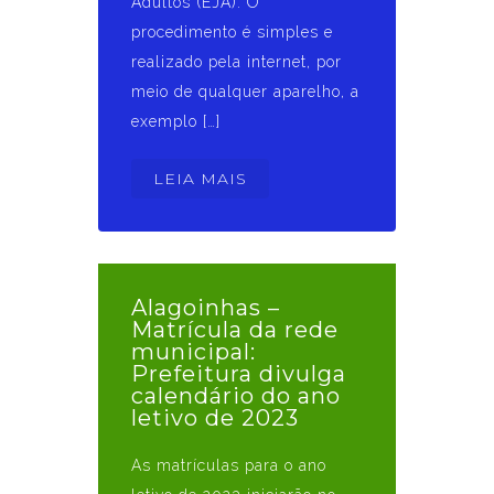
Adultos (EJA). O
procedimento é simples e
realizado pela internet, por
meio de qualquer aparelho, a
exemplo […]
LEIA MAIS
Alagoinhas –
Matrícula da rede
municipal:
Prefeitura divulga
calendário do ano
letivo de 2023
As matrículas para o ano