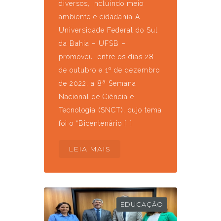
diversos, incluindo meio
ambiente e cidadania A
Universidade Federal do Sul
da Bahia – UFSB –
promoveu, entre os dias 28
de outubro e 1º de dezembro
de 2022, a 8ª Semana
Nacional de Ciência e
Tecnologia (SNCT), cujo tema
foi o “Bicentenário […]
LEIA MAIS
EDUCAÇÃO