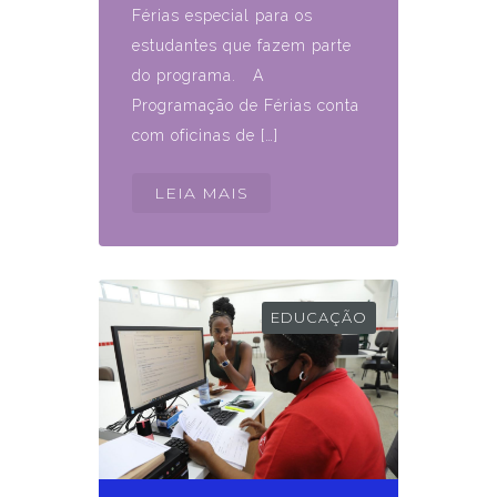
Férias especial para os
estudantes que fazem parte
do programa. A
Programação de Férias conta
com oficinas de […]
LEIA MAIS
EDUCAÇÃO