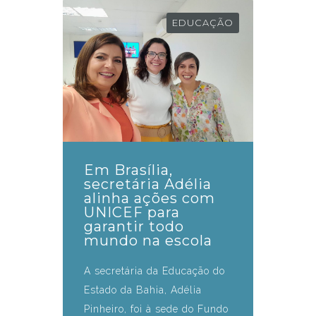
EDUCAÇÃO
Em Brasília,
secretária Adélia
alinha ações com
UNICEF para
garantir todo
mundo na escola
A secretária da Educação do
Estado da Bahia, Adélia
Pinheiro, foi à sede do Fundo