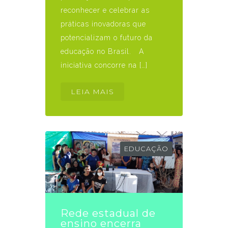
reconhecer e celebrar as
práticas inovadoras que
potencializam o futuro da
educação no Brasil. A
iniciativa concorre na […]
LEIA MAIS
EDUCAÇÃO
Rede estadual de
ensino encerra