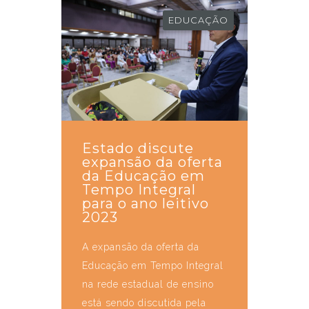
EDUCAÇÃO
Estado discute
expansão da oferta
da Educação em
Tempo Integral
para o ano leitivo
2023
A expansão da oferta da
Educação em Tempo Integral
na rede estadual de ensino
está sendo discutida pela