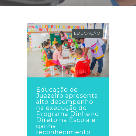
EDUCAÇÃO
Educação de
Juazeiro apresenta
alto desempenho
na execução do
Programa Dinheiro
Direto na Escola e
ganha
reconhecimento