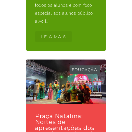
todos os alunos e com foco
especial aos alunos público
alvo […]
LEIA MAIS
EDUCAÇÃO
Praça Natalina:
Noites de
apresentações dos