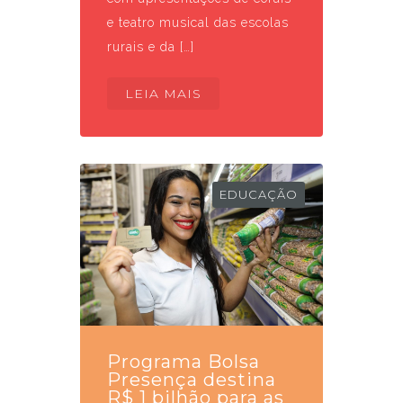
e teatro musical das escolas
rurais e da […]
LEIA MAIS
EDUCAÇÃO
Programa Bolsa
Presença destina
R$ 1 bilhão para as