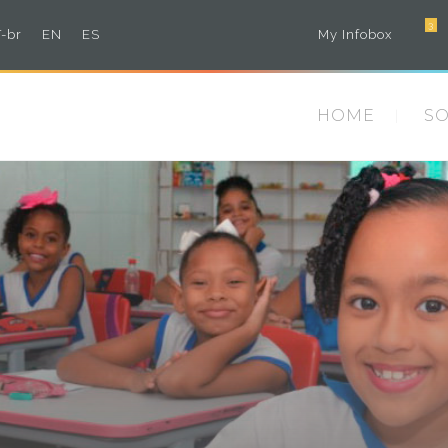
3
-br
EN
ES
My Infobox
HOME
S