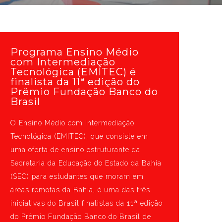
Programa Ensino Médio
com Intermediação
Tecnológica (EMITEC) é
finalista da 11ª edição do
Prêmio Fundação Banco do
Brasil
O Ensino Médio com Intermediação
Tecnológica (EMITEC), que consiste em
uma oferta de ensino estruturante da
Secretaria da Educação do Estado da Bahia
(SEC) para estudantes que moram em
áreas remotas da Bahia, é uma das três
iniciativas do Brasil finalistas da 11ª edição
do Prêmio Fundação Banco do Brasil de