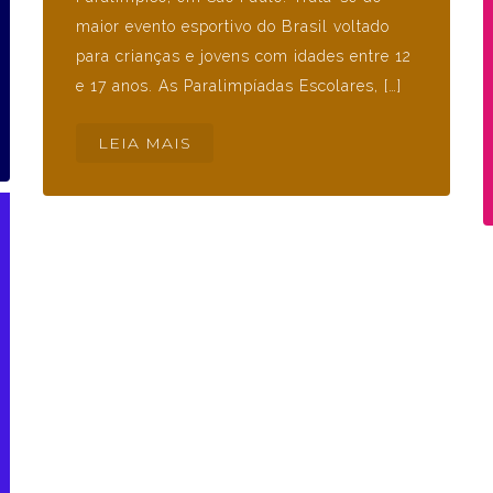
maior evento esportivo do Brasil voltado
para crianças e jovens com idades entre 12
e 17 anos. As Paralimpíadas Escolares, […]
LEIA MAIS