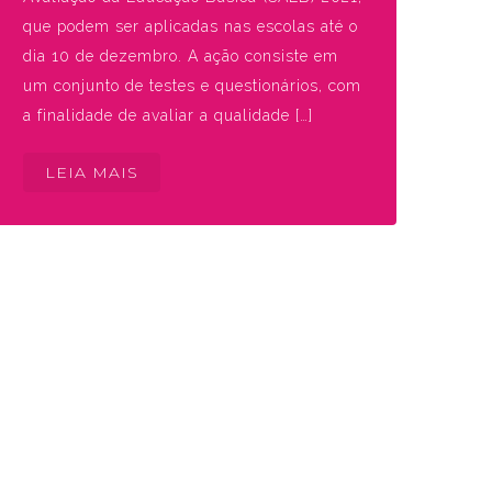
que podem ser aplicadas nas escolas até o
dia 10 de dezembro. A ação consiste em
um conjunto de testes e questionários, com
a finalidade de avaliar a qualidade […]
LEIA MAIS