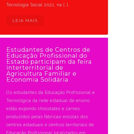
Tecnologia Social 2021, na […]
LEIA MAIS
Estudantes de Centros de
Educação Profissional do
Estado participam da feira
interterritorial de
Agricultura Familiar e
Economia Solidária
Os estudantes da Educação Profissional e
Tecnológica da rede estadual de ensino
estão expondo chocolates e carnes
produzidos pelas fábricas-escolas dos
centros estaduais e centros territoriais de
Educação Profissional localizados em