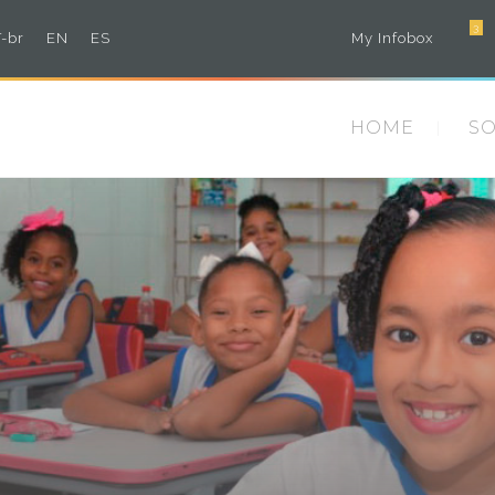
3
-br
EN
ES
My Infobox
HOME
S