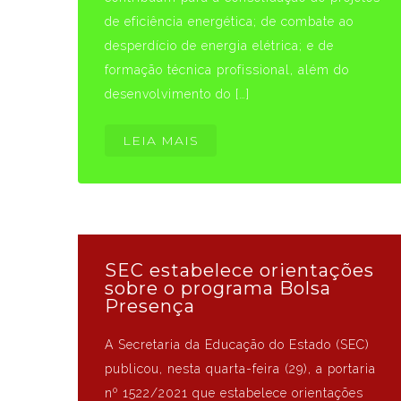
de eficiência energética; de combate ao
desperdício de energia elétrica; e de
formação técnica profissional, além do
desenvolvimento do […]
LEIA MAIS
SEC estabelece orientações
sobre o programa Bolsa
Presença
A Secretaria da Educação do Estado (SEC)
publicou, nesta quarta-feira (29), a portaria
nº 1522/2021 que estabelece orientações