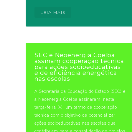
LEIA MAIS
SEC e Neoenergia Coelba
assinam cooperação técnica
para ações socioeducativas
e de eficiência energética
nas escolas
A Secretaria da Educação do Estado (SEC) e
a Neoenergia Coelba assinaram, nesta
terça-feira (5), um termo de cooperação
técnica com o objetivo de potencializar
ações socioeducativas nas escolas que
contribuam para a consolidação de projetos