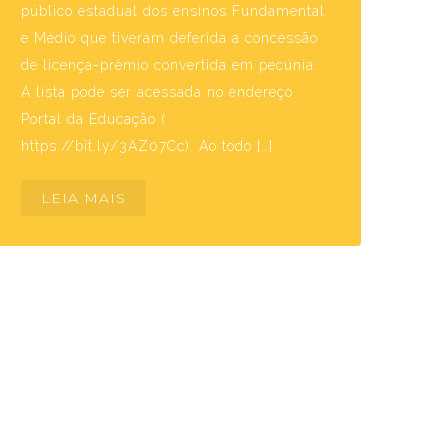
público estadual dos ensinos Fundamental
e Médio que tiveram deferida a concessão
de licença-prêmio convertida em pecúnia.
A lista pode ser acessada no endereço
Portal da Educação (
https://bit.ly/3AZ07Cc). Ao todo […]
LEIA MAIS