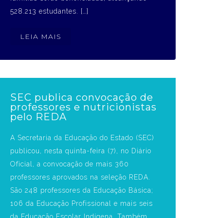
528.213 estudantes. […]
LEIA MAIS
SEC publica convocação de
professores e nutricionistas
pelo REDA
A Secretaria da Educação do Estado (SEC)
publicou, nesta quinta-feira (7), no Diário
Oficial, a convocação de mais 360
professores aprovados na seleção REDA.
São 248 professores da Educação Básica;
106 da Educação Profissional e mais seis
da Educação Escolar Indígena. Também