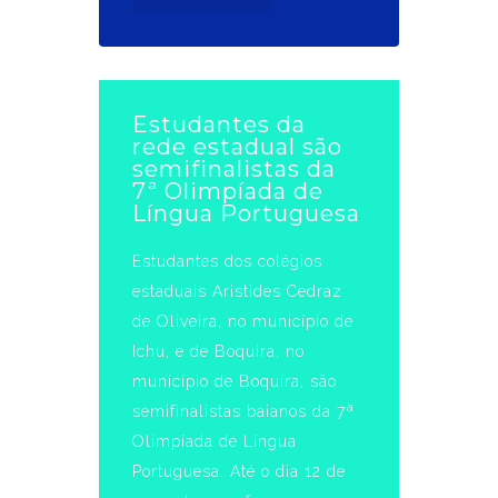
Estudantes da
rede estadual são
semifinalistas da
7ª Olimpíada de
Língua Portuguesa
Estudantes dos colégios
estaduais Aristides Cedraz
de Oliveira, no município de
Ichu, e de Boquira, no
município de Boquira, são
semifinalistas baianos da 7ª
Olimpíada de Língua
Portuguesa. Até o dia 12 de