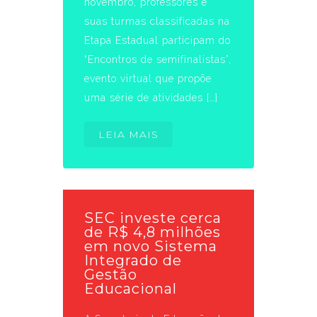
novembro, professores e
suas turmas classificadas na
Etapa Estadual participam do
“Encontros de semifinalistas”,
evento virtual que propõe
uma série de atividades […]
LEIA MAIS
SEC investe cerca
de R$ 4,8 milhões
em novo Sistema
Integrado de
Gestão
Educacional