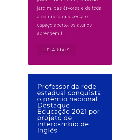
jardim, das árvores e de toda
a natureza que cerca o
espaço aberto, os alunos
aprendem […]
LEIA MAIS
Professor da rede
estadual conquista
o prêmio nacional
Destaque
Educação 2021 por
projeto de
intercâmbio de
Inglês