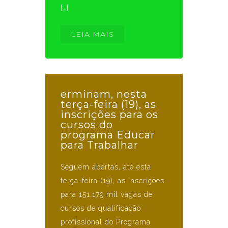
[…]
LEIA MAIS
erminam, nesta
terça-feira (19), as
inscrições para os
cursos do
programa Educar
para Trabalhar
Seguem abertas, até esta
terça-feira (19), as inscrições
para 151.179 mil vagas de
cursos de qualificação
profissional do Programa