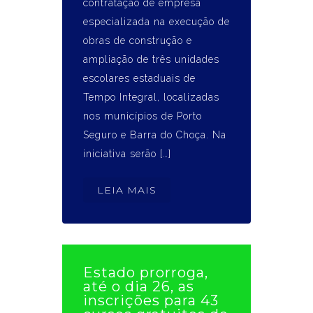
contratação de empresa
especializada na execução de
obras de construção e
ampliação de três unidades
escolares estaduais de
Tempo Integral, localizadas
nos municípios de Porto
Seguro e Barra do Choça. Na
iniciativa serão […]
LEIA MAIS
Estado prorroga,
até o dia 26, as
inscrições para 43